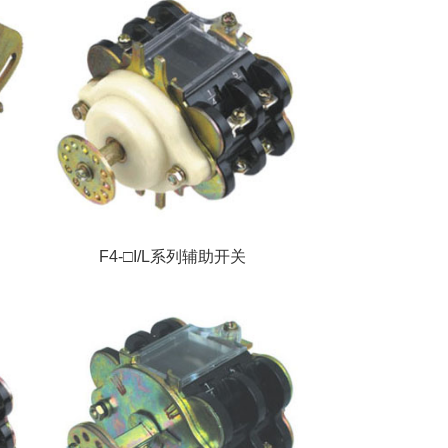
F4-□I/L系列辅助开关